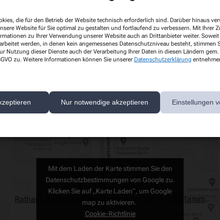
 näher kennen!
kies, die für den Betrieb der Website technisch erforderlich sind. Darüber hinaus v
nsere Website für Sie optimal zu gestalten und fortlaufend zu verbessern. Mit Ihrer
ormationen zu Ihrer Verwendung unserer Website auch an Drittanbieter weiter. Soweit
rarbeitet werden, in denen kein angemessenes Datenschutzniveau besteht, stimmen Si
ur Nutzung dieser Dienste auch der Verarbeitung Ihrer Daten in diesen Ländern gem. 
 DSGVO zu. Weitere Informationen können Sie unserer
Datenschutzerklärung
entnehme
ummer
E-Mail-Adresse
141/20 00 01
info@rathaus-apotheke-tamm.de
kzeptieren
Nur notwendige akzeptieren
Einstellungen v
Mit dem Laden der Karte stimmen Sie den
Datenschutzbestimmungen von Google zu.
Klicken Sie auf „Karte Laden“, um Google
Rathaus Apotheke Tamm, Hauptstr. 104, 71732 Tamm
map zu aktivieren.
Cookie-Richtlinie