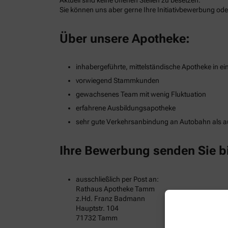
Sie können uns aber gerne Ihre Initiativbewerbung od
Über unsere Apotheke:
inhabergeführte, mittelständische Apotheke in e
vorwiegend Stammkunden
gewachsenes Team mit wenig Fluktuation
erfahrene Ausbildungsapotheke
sehr gute Verkehrsanbindung an Autobahn als 
Ihre Bewerbung senden Sie bi
ausschließlich per Post an:
Rathaus Apotheke Tamm
z.Hd. Franz Badmann
Hauptstr. 104
71732 Tamm