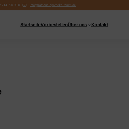
9-7141/20 00 01
info@rathaus-apotheke-tamm.de
Startseite
Vorbestellen
Über uns
Kontakt
e