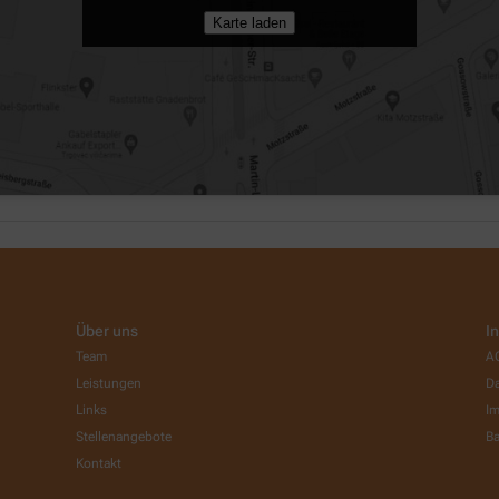
Karte laden
Über uns
I
Team
A
Leistungen
Da
Links
I
Stellenangebote
Ba
Kontakt