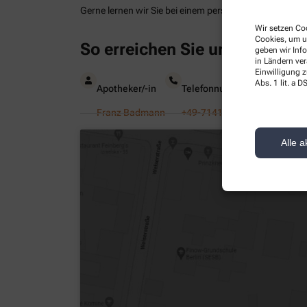
Gerne lernen wir Sie bei einem persönlichen Gespräch
Wir setzen Coo
Cookies, um u
So erreichen Sie uns
geben wir Inf
in Ländern ve
Einwilligung z
Abs. 1 lit. a
Apotheker/-in
Telefonnummer
Faxn
Franz Badmann
+49-7141/60 11 60
+49-7
Alle a