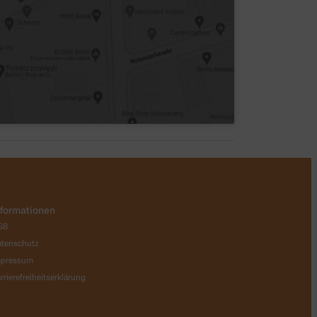
nformationen
GB
tenschutz
mpressum
rrierefreiheitserklärung