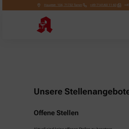
Hauptstr. 104
,
71732
Tamm
+49-7141/60 11 60
+4
Unsere Stellenangebot
Offene Stellen
Aktuell sind keine offenen Stellen zu besetzen.