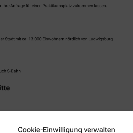
er Ihre Anfrage für einen Praktikumsplatz zukommen lassen.
iner Stadt mit ca. 13.000 Einwohnern nördlich von Ludwigsburg
auch S-Bahn
tte
Cookie-Einwilligung verwalten