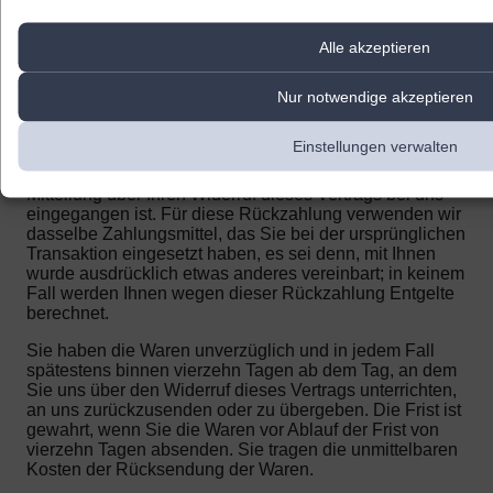
Wenn Sie diesen Vertrag widerrufen, haben wir Ihnen
Alle akzeptieren
alle Zahlungen, die wir von Ihnen erhalten haben,
einschließlich der Lieferkosten (mit Ausnahme der
zusätzlichen Kosten, die sich daraus ergeben, dass Sie
Nur notwendige akzeptieren
eine andere Art der Lieferung, als die von uns
angebotene, günstigste Standardlieferung gewählt
Einstellungen verwalten
haben), unverzüglich und spätestens binnen vierzehn
Tagen ab dem Tag zurückzuzahlen, an dem die
Mitteilung über Ihren Widerruf dieses Vertrags bei uns
eingegangen ist. Für diese Rückzahlung verwenden wir
dasselbe Zahlungsmittel, das Sie bei der ursprünglichen
Transaktion eingesetzt haben, es sei denn, mit Ihnen
wurde ausdrücklich etwas anderes vereinbart; in keinem
Fall werden Ihnen wegen dieser Rückzahlung Entgelte
berechnet.
Sie haben die Waren unverzüglich und in jedem Fall
spätestens binnen vierzehn Tagen ab dem Tag, an dem
Sie uns über den Widerruf dieses Vertrags unterrichten,
an uns zurückzusenden oder zu übergeben. Die Frist ist
gewahrt, wenn Sie die Waren vor Ablauf der Frist von
vierzehn Tagen absenden.
Sie tragen die unmittelbaren
Kosten der Rücksendung der Waren.